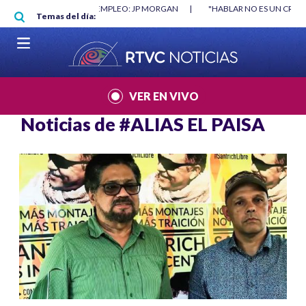
Pasar al contenido principal
O MÍNIMO NO DESTRUYÓ EMPLEO: JP MORGAN
|
"HABLAR NO ES UN CRIME
Temas del día:
L MUNDIAL 2026
|
VER EN VIVO
Noticias de
#ALIAS EL PAISA