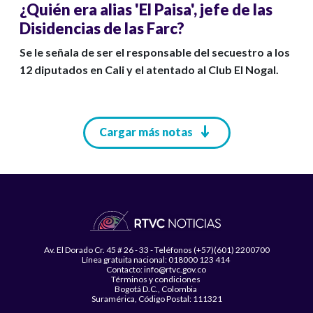
¿Quién era alias 'El Paisa', jefe de las
Disidencias de las Farc?
Se le señala de ser el responsable del secuestro a los
12 diputados en Cali y el atentado al Club El Nogal.
Paginación
Cargar más notas
Av. El Dorado Cr. 45 # 26 - 33 - Teléfonos (+57)(601) 2200700
Línea gratuita nacional: 018000 123 414
Contacto: info@rtvc.gov.co
Términos y condiciones
Bogotá D.C., Colombia
Suramérica, Código Postal: 111321