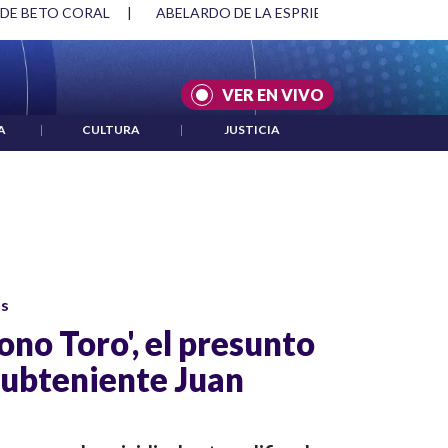
 DE BETO CORAL
|
ABELARDO DE LA ESPRIELLA Y DMG
|
VER EN VIVO
A
|
CULTURA
|
JUSTICIA
os
Mono Toro', el presunto
subteniente Juan