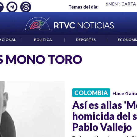
Ó EMPLEO: JP MORGAN
|
"HABLAR NO ES UN CRIMEN": CARTA
Temas del día:
ACIONAL
|
POLÍTICA
|
DEPORTES
|
ECONOMÍ
S MONO TORO
COLOMBIA
Hace 4 añ
Así es alias '
homicida del 
Pablo Vallejo