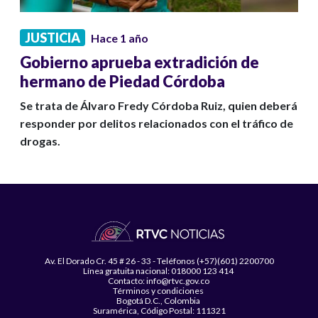
JUSTICIA
Hace 1 año
Gobierno aprueba extradición de
hermano de Piedad Córdoba
Se trata de Álvaro Fredy Córdoba Ruiz, quien deberá
responder por delitos relacionados con el tráfico de
drogas.
Av. El Dorado Cr. 45 # 26 - 33 - Teléfonos (+57)(601) 2200700
Línea gratuita nacional: 018000 123 414
Contacto: info@rtvc.gov.co
Términos y condiciones
Bogotá D.C., Colombia
Suramérica, Código Postal: 111321