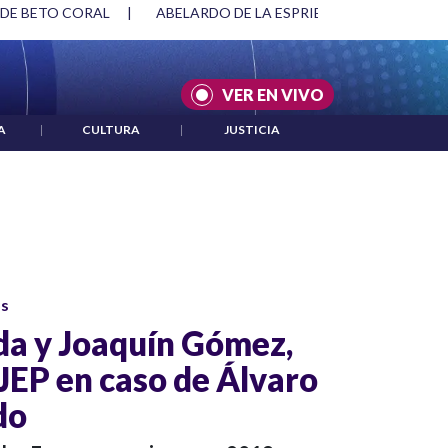
 DE BETO CORAL
|
ABELARDO DE LA ESPRIELLA Y DMG
|
VER EN VIVO
A
|
CULTURA
|
JUSTICIA
os
a y Joaquín Gómez,
 JEP en caso de Álvaro
do