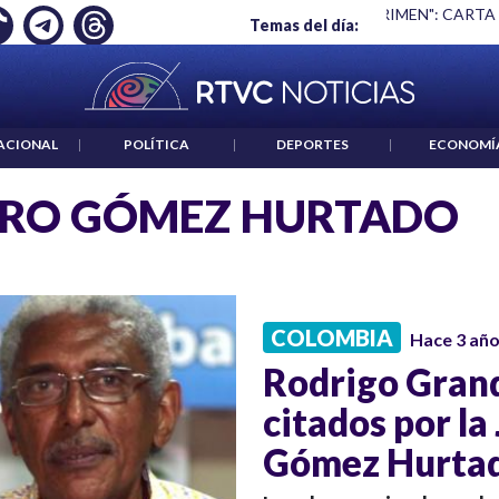
Ó EMPLEO: JP MORGAN
|
"HABLAR NO ES UN CRIMEN": CARTA
Temas del día:
ACIONAL
|
POLÍTICA
|
DEPORTES
|
ECONOMÍ
ARO GÓMEZ HURTADO
COLOMBIA
Hace 3 añ
Rodrigo Grand
citados por la
Gómez Hurta