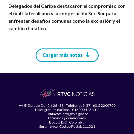
Delegados del Caribe destacaron el compromiso con
el multilateralismo y la cooperación Sur-Sur para
enfrentar desafíos comunes como la exclusión y el
cambio climático.
Paginación
Cargar más notas
Av. El Dorado Cr. 45 # 26 - 33 - Teléfonos (+57)(601) 2200700
Línea gratuita nacional: 018000 123 414
Contacto: info@rtvc.gov.co
Términos y condiciones
Bogotá D.C., Colombia
Suramérica, Código Postal: 111321