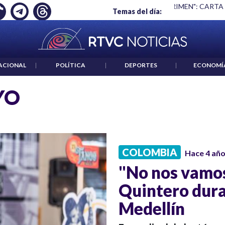
Ó EMPLEO: JP MORGAN
|
"HABLAR NO ES UN CRIMEN": CARTA
Temas del día:
ACIONAL
|
POLÍTICA
|
DEPORTES
|
ECONOMÍ
YO
COLOMBIA
Hace 4 añ
"No nos vamos 
Quintero dura
Medellín