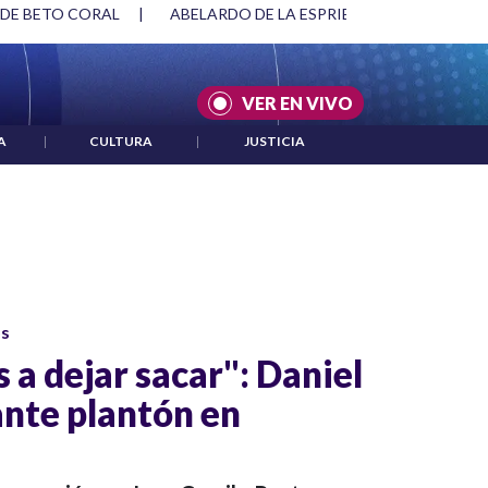
 DE BETO CORAL
|
ABELARDO DE LA ESPRIELLA Y DMG
|
VER EN VIVO
A
|
CULTURA
|
JUSTICIA
os
a dejar sacar": Daniel
nte plantón en