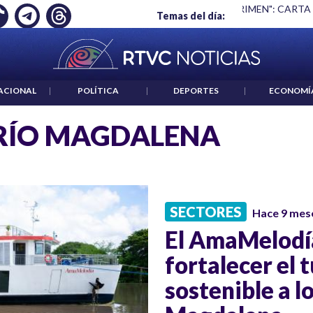
Ó EMPLEO: JP MORGAN
|
"HABLAR NO ES UN CRIMEN": CARTA
Temas del día:
ACIONAL
|
POLÍTICA
|
DEPORTES
|
ECONOMÍ
RÍO MAGDALENA
SECTORES
Hace 9 mes
El AmaMelodí
fortalecer el 
sostenible a lo