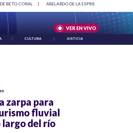
 DE BETO CORAL
|
ABELARDO DE LA ESPRIELLA Y DMG
|
VER EN VIVO
A
|
CULTURA
|
JUSTICIA
es
a zarpa para
turismo fluvial
 largo del río