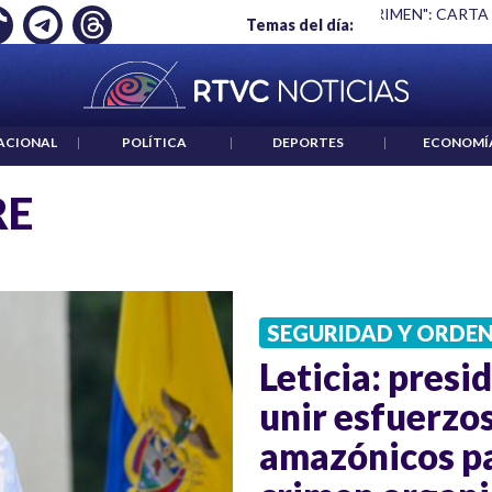
Ó EMPLEO: JP MORGAN
|
"HABLAR NO ES UN CRIMEN": CARTA
Temas del día:
ACIONAL
|
POLÍTICA
|
DEPORTES
|
ECONOMÍ
RE
SEGURIDAD Y ORDE
Leticia: presi
unir esfuerzos
amazónicos pa