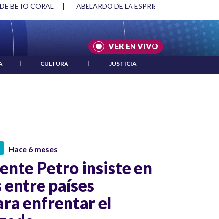
 DE BETO CORAL
|
ABELARDO DE LA ESPRIELLA Y DMG
|
VER EN VIVO
A
|
CULTURA
|
JUSTICIA
N
Hace 6 meses
dente Petro insiste en
 entre países
ra enfrentar el