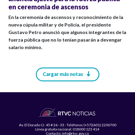
en ceremonia de ascensos
En la ceremonia de ascensos y reconocimiento de la
nueva cúpula militar y de Policía, el presidente
Gustavo Petro anunció que algunos integrantes de la
fuerza pública que no lo tenían pasarán a devengar
salario mínimo.
Paginación
Cargar más notas
Av. El Dorado Cr. 45 # 26 - 33 - Teléfonos (+57)(601) 2200700
Línea gratuita nacional: 018000 123 414
Contacto: info@rtvc.gov.co