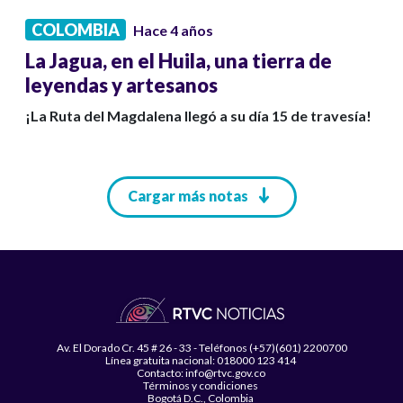
COLOMBIA
Hace 4 años
La Jagua, en el Huila, una tierra de
leyendas y artesanos
¡La Ruta del Magdalena llegó a su día 15 de travesía!
Paginación
Cargar más notas
Av. El Dorado Cr. 45 # 26 - 33 - Teléfonos (+57)(601) 2200700
Línea gratuita nacional: 018000 123 414
Contacto: info@rtvc.gov.co
Términos y condiciones
Bogotá D.C., Colombia