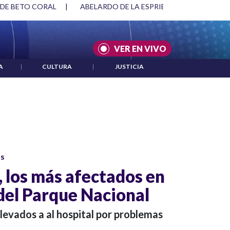
 DE BETO CORAL
|
ABELARDO DE LA ESPRIELLA Y DMG
|
VER EN VIVO
A
|
CULTURA
|
JUSTICIA
os
 los más afectados en
el Parque Nacional
levados a al hospital por problemas