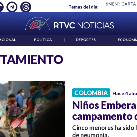
Ó EMPLEO: JP MORGAN
|
"HABLAR NO ES UN CRIMEN": CARTA
Temas del día:
ACIONAL
|
POLÍTICA
|
DEPORTES
|
ECONOMÍ
NTAMIENTO
COLOMBIA
Hace 4 añ
Niños Embera,
campamento d
Cinco menores ha sido l
de neumonía.