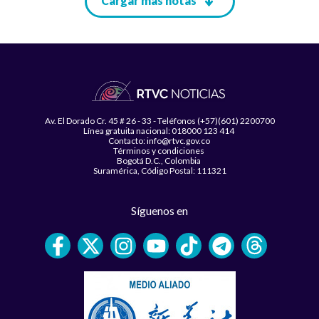
Paginación
Cargar más notas
Av. El Dorado Cr. 45 # 26 - 33 - Teléfonos (+57)(601) 2200700
Línea gratuita nacional: 018000 123 414
Contacto: info@rtvc.gov.co
Términos y condiciones
Bogotá D.C., Colombia
Suramérica, Código Postal: 111321
Síguenos en