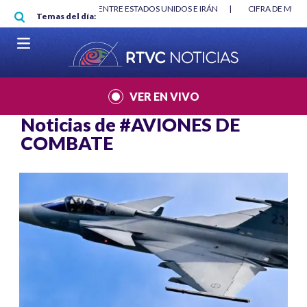
Pasar al contenido principal
 Y DMG
|
ACUERDOS ENTRE ESTADOS UNIDOS E IRÁN
|
CIFRA DE MUE
Temas del día:
VER EN VIVO
Noticias de
#AVIONES DE
COMBATE