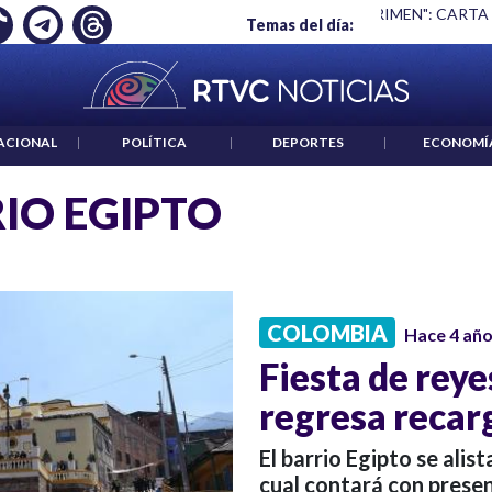
Ó EMPLEO: JP MORGAN
|
"HABLAR NO ES UN CRIMEN": CARTA
Temas del día:
ACIONAL
|
POLÍTICA
|
DEPORTES
|
ECONOMÍ
IO EGIPTO
COLOMBIA
Hace 4 añ
Fiesta de reye
regresa recar
El barrio Egipto se alist
cual contará con presen