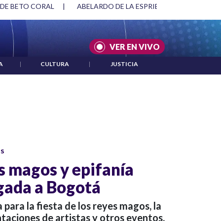
 DE BETO CORAL
|
ABELARDO DE LA ESPRIELLA Y DMG
|
VER EN VIVO
A
|
CULTURA
|
JUSTICIA
os
s magos y epifanía
gada a Bogotá
a para la fiesta de los reyes magos, la
taciones de artistas y otros eventos.