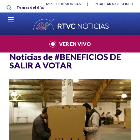
Pasar al contenido principal
O MÍNIMO NO DESTRUYÓ EMPLEO: JP MORGAN
|
"HABLAR NO ES UN CRIME
Temas del día:
L MUNDIAL 2026
|
VER EN VIVO
Noticias de
#BENEFICIOS DE
SALIR A VOTAR