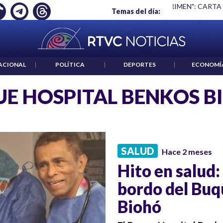
Ó EMPLEO: JP MORGAN
|
"HABLAR NO ES UN CRIMEN": CARTA
Temas del día:
ACIONAL
|
POLÍTICA
|
DEPORTES
|
ECONOMÍ
E HOSPITAL BENKOS B
SALUD
Hace 2 meses
Hito en salud:
bordo del Buq
Biohó