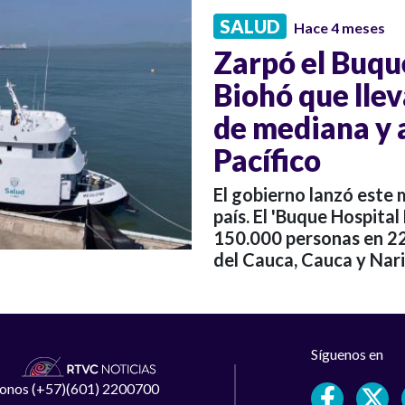
SALUD
Hace 4 meses
Zarpó el Buqu
Biohó que lle
de mediana y 
Pacífico
El gobierno lanzó este 
país. El 'Buque Hospita
150.000 personas en 22
del Cauca, Cauca y Nari
Síguenos en
léfonos (+57)(601) 2200700