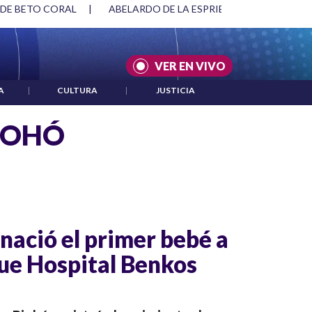
 DE BETO CORAL
|
ABELARDO DE LA ESPRIELLA Y DMG
|
VER EN VIVO
A
|
CULTURA
|
JUSTICIA
IOHÓ
 nació el primer bebé a
ue Hospital Benkos