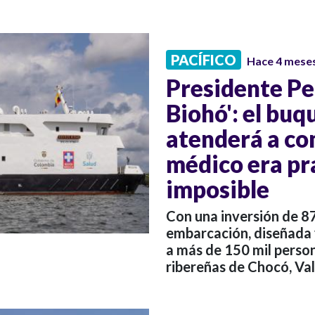
PACÍFICO
Hace 4 mese
Presidente Pe
Biohó': el buq
atenderá a co
médico era p
imposible
Con una inversión de 87
embarcación, diseñada 
a más de 150 mil perso
ribereñas de Chocó, Val