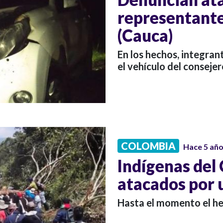
representante
(Cauca)
En los hechos, integra
el vehículo del conseje
COLOMBIA
Hace 5 añ
Indígenas del
atacados por
Hasta el momento el he