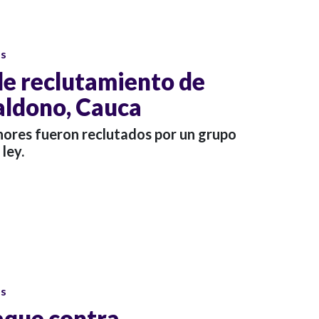
os
de reclutamiento de
aldono, Cauca
enores fueron reclutados por un grupo
ley.
os
aque contra