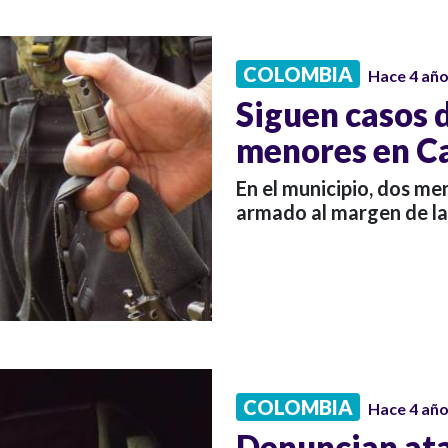
COLOMBIA
Hace 4 añ
Siguen casos 
menores en C
En el municipio, dos m
armado al margen de la 
COLOMBIA
Hace 4 añ
Denuncian at