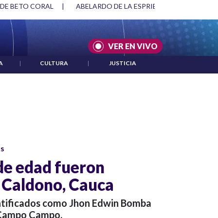
 DE BETO CORAL
|
ABELARDO DE LA ESPRIELLA Y DMG
|
VER EN VIVO
A
|
CULTURA
|
JUSTICIA
os
de edad fueron
 Caldono, Cauca
entificados como Jhon Edwin Bomba
h Campo Campo.