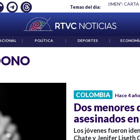
Ó EMPLEO: JP MORGAN
|
"HABLAR NO ES UN CRIMEN": CARTA
Temas del día:
ACIONAL
|
POLÍTICA
|
DEPORTES
|
ECONOMÍ
DONO
COLOMBIA
Hace 4 añ
Dos menores 
asesinados en
Los jóvenes fueron id
Chate y Jenifer Liset