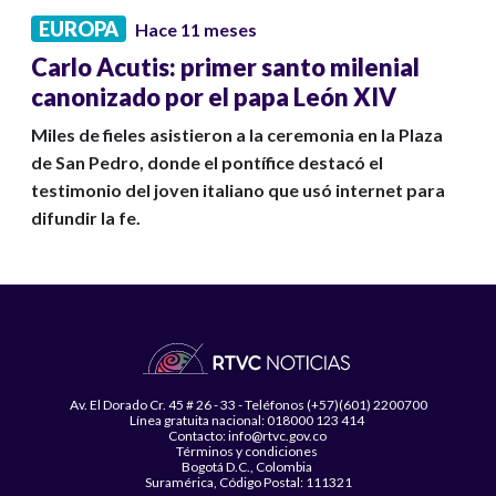
EUROPA
Hace 11 meses
Carlo Acutis: primer santo milenial
canonizado por el papa León XIV
Miles de fieles asistieron a la ceremonia en la Plaza
de San Pedro, donde el pontífice destacó el
testimonio del joven italiano que usó internet para
difundir la fe.
Av. El Dorado Cr. 45 # 26 - 33 - Teléfonos (+57)(601) 2200700
Línea gratuita nacional: 018000 123 414
Contacto: info@rtvc.gov.co
Términos y condiciones
Bogotá D.C., Colombia
Suramérica, Código Postal: 111321