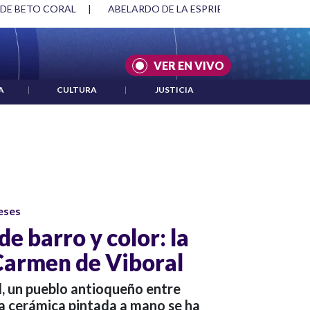
 DE BETO CORAL
|
ABELARDO DE LA ESPRIELLA Y DMG
|
VER EN VIVO
A
|
CULTURA
|
JUSTICIA
eses
de barro y color: la
Carmen de Viboral
l, un pueblo antioqueño entre
la cerámica pintada a mano se ha