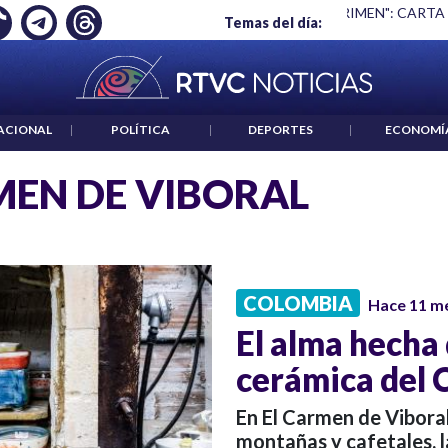
Ó EMPLEO: JP MORGAN
|
"HABLAR NO ES UN CRIMEN": CARTA
Temas del día:
ACIONAL
|
POLÍTICA
|
DEPORTES
|
ECONOMÍ
EN DE VIBORAL
COLOMBIA
Hace 11 m
El alma hecha 
cerámica del 
En El Carmen de Vibora
montañas y cafetales, 