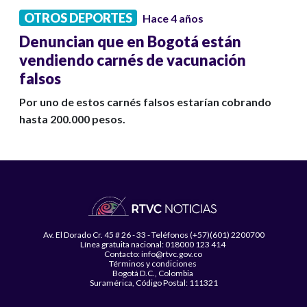
OTROS DEPORTES
Hace 4 años
Denuncian que en Bogotá están
vendiendo carnés de vacunación
falsos
Por uno de estos carnés falsos estarían cobrando
hasta 200.000 pesos.
Av. El Dorado Cr. 45 # 26 - 33 - Teléfonos (+57)(601) 2200700
Línea gratuita nacional: 018000 123 414
Contacto: info@rtvc.gov.co
Términos y condiciones
Bogotá D.C., Colombia
Suramérica, Código Postal: 111321