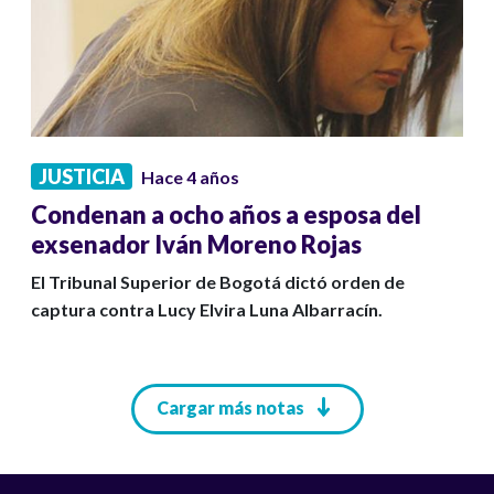
JUSTICIA
Hace 4 años
Condenan a ocho años a esposa del
exsenador Iván Moreno Rojas
El Tribunal Superior de Bogotá dictó orden de
captura contra Lucy Elvira Luna Albarracín.
Paginación
Cargar más notas