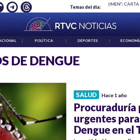
Ó EMPLEO: JP MORGAN
|
"HABLAR NO ES UN CRIMEN": CARTA
Temas del día:
ACIONAL
|
POLÍTICA
|
DEPORTES
|
ECONOMÍ
S DE DENGUE
SALUD
Hace 1 año
Procuraduría 
urgentes para
Dengue en el 