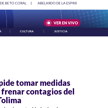
 DE BETO CORAL
|
ABELARDO DE LA ESPRIELLA Y DMG
|
VER EN VIVO
A
|
CULTURA
|
JUSTICIA
pide tomar medidas
 frenar contagios del
Tolima