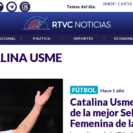
Ó EMPLEO: JP MORGAN
|
"HABLAR NO ES UN CRIMEN": CARTA
Temas del día:
ACIONAL
|
POLÍTICA
|
DEPORTES
|
ECONOMÍ
LINA USME
FÚTBOL
Hace 1 año
Catalina Usme
de la mejor S
Femenina de la