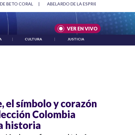
 DE BETO CORAL
|
ABELARDO DE LA ESPRIELLA Y DMG
|
VER EN VIVO
A
|
CULTURA
|
JUSTICIA
, el símbolo y corazón
elección Colombia
 historia