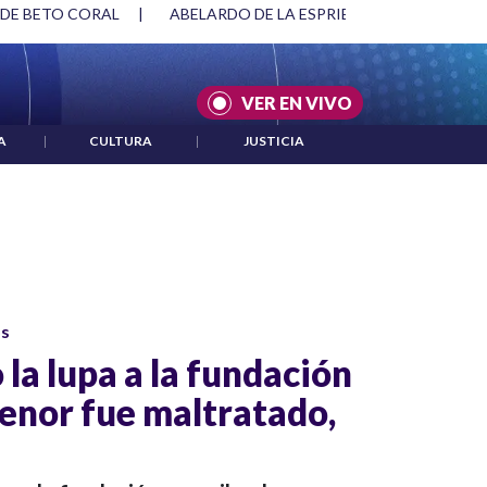
 DE BETO CORAL
|
ABELARDO DE LA ESPRIELLA Y DMG
|
VER EN VIVO
A
|
CULTURA
|
JUSTICIA
os
 la lupa a la fundación
menor fue maltratado,