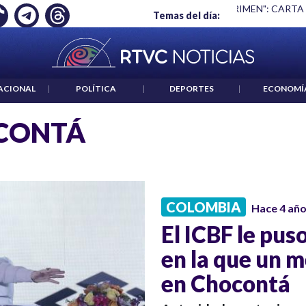
Ó EMPLEO: JP MORGAN
|
"HABLAR NO ES UN CRIMEN": CARTA
Temas del día:
ACIONAL
|
POLÍTICA
|
DEPORTES
|
ECONOMÍ
CONTÁ
COLOMBIA
Hace 4 añ
El ICBF le puso
en la que un 
en Chocontá