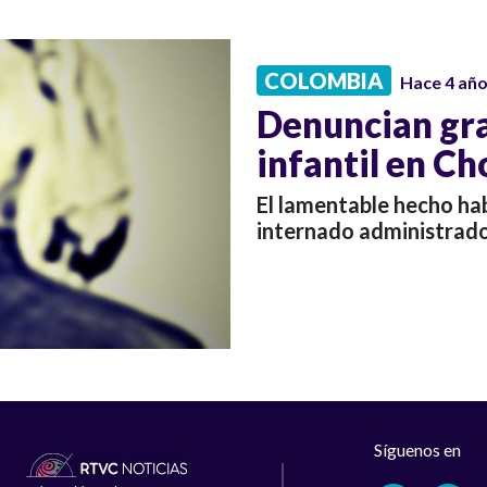
COLOMBIA
Hace 4 añ
Denuncian gra
infantil en C
El lamentable hecho hab
internado administrado
Síguenos en