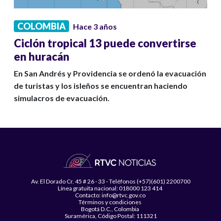
COLOMBIA
Hace 3 años
Ciclón tropical 13 puede convertirse
en huracán
En San Andrés y Providencia se ordenó la evacuación
de turistas y los isleños se encuentran haciendo
simulacros de evacuación.
Av. El Dorado Cr. 45 # 26 - 33 - Teléfonos (+57)(601) 2200700
Línea gratuita nacional: 018000 123 414
Contacto: info@rtvc.gov.co
Términos y condiciones
Bogotá D.C., Colombia
Suramérica, Código Postal: 111321