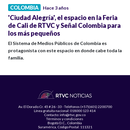
COLOMBIA
Hace 3 años
'Ciudad Alegría', el espacio en la Feria
de Cali de RTVC y Señal Colombia para
los más pequeños
El Sistema de Medios Públicos de Colombia es
protagonista con este espacio en donde cabe toda la
familia.
Av. El Dorado Cr. 45 # 26 - 33 - Teléfonos (+57)(601) 2200700
Línea gratuita nacional: 018000 123 414
Contacto: info@rtvc.gov.co
Términos y condiciones
Bogotá D.C., Colombia
Suramérica, Código Postal: 111321