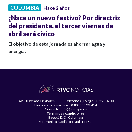
COLOMBIA
Hace 2 años
¿Nace un nuevo festivo? Por directriz
del presidente, el tercer viernes de
abril será cívico
El objetivo de esta jornada es ahorrar agua y
energía.
Av. El Dorado Cr. 45 # 26 - 33 - Teléfonos (+57)(601) 2200700
Línea gratuita nacional: 018000 123 414
Contacto: info@rtvc.gov.co
Términos y condiciones
Bogotá D.C., Colombia
Suramérica, Código Postal: 111321