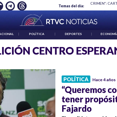
NO ES UN CRIMEN": CARTA DE BETO CORAL
|
ABELARDO DE LA
Temas del día:
ACIONAL
|
POLÍTICA
|
DEPORTES
|
ECONOMÍ
ICIÓN CENTRO ESPERA
POLÍTICA
Hace 4 años
“Queremos con
tener propósi
Fajardo