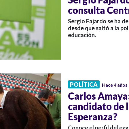
consulta Cent
Sergio Fajardo se ha d
desde que saltó a la po
educación.
POLÍTICA
Hace 4 años
Carlos Amaya:
candidato de 
Esperanza?
Conoce el perfil del e