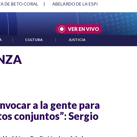
 ESPRIELLA Y DMG
|
ACUERDOS ENTRE ESTADOS UNIDOS E I
VER EN VIVO
A
|
CULTURA
|
JUSTICIA
NZA
vocar a la gente para
tos conjuntos”: Sergio