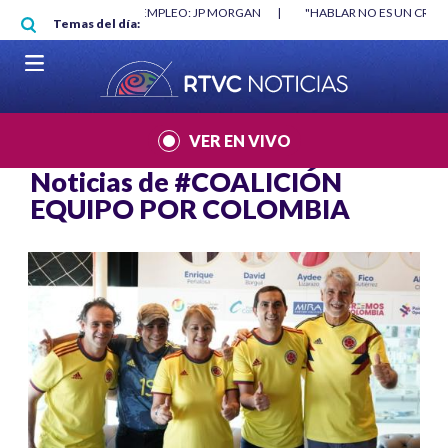
Pasar al contenido principal
O MÍNIMO NO DESTRUYÓ EMPLEO: JP MORGAN
|
"HABLAR NO ES UN CRIME
Temas del día:
L MUNDIAL 2026
|
VER EN VIVO
Noticias de
#COALICIÓN
EQUIPO POR COLOMBIA