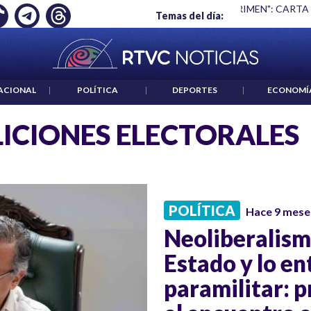
Ó EMPLEO: JP MORGAN
|
"HABLAR NO ES UN CRIMEN": CARTA
Temas del día:
ACIONAL
|
POLÍTICA
|
DEPORTES
|
ECONOMÍ
ICIONES ELECTORALES
POLÍTICA
Hace 9 mese
Neoliberalism
Estado y lo e
paramilitar: 