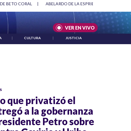
 DE BETO CORAL
|
ABELARDO DE LA ESPRIELLA Y DMG
|
VER EN VIVO
A
|
CULTURA
|
JUSTICIA
s
o que privatizó el
ntregó a la gobernanza
presidente Petro sobre