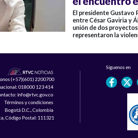
el encuentro e
El presidente Gustavo 
entre César Gaviria y Ál
unión de dos proyectos 
representaron la violenc
Síguenos en
léfonos (+57)(601) 2200700
 nacional: 018000 123 414
ntacto: info@rtvc.gov.co
Términos y condiciones
Bogotá D.C., Colombia
a, Código Postal: 111321