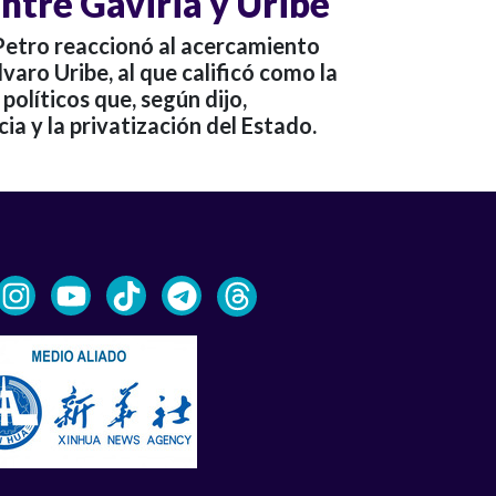
ntre Gaviria y Uribe
Petro reaccionó al acercamiento
varo Uribe, al que calificó como la
políticos que, según dijo,
ia y la privatización del Estado.