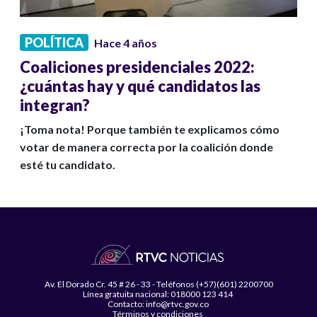
POLÍTICA
Hace 4 años
Coaliciones presidenciales 2022:
¿cuántas hay y qué candidatos las
integran?
¡Toma nota! Porque también te explicamos cómo
votar de manera correcta por la coalición donde
esté tu candidato.
Av. El Dorado Cr. 45 # 26 - 33 - Teléfonos (+57)(601) 2200700
Línea gratuita nacional: 018000 123 414
Contacto: info@rtvc.gov.co
Términos y condiciones