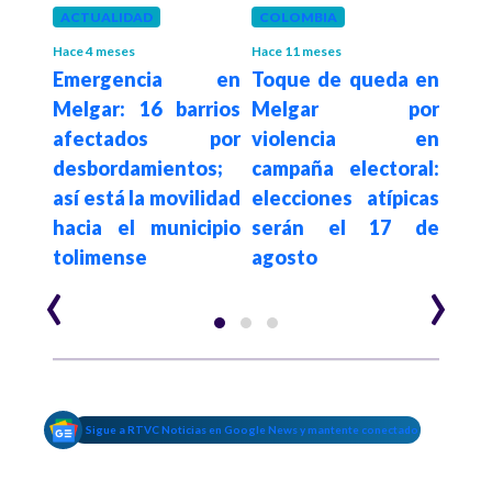
años
ACTUALIDAD
COLOMBIA
FÚT
pudo
Pabl
Hace 4 meses
Hace 11 meses
Emergencia en
Toque de queda en
s en
imp
Melgar: 16 barrios
Melgar por
: en
en c
afectados por
violencia en
ó el
vs.
desbordamientos;
campaña electoral:
sorp
así está la movilidad
elecciones atípicas
hacia el municipio
serán el 17 de
tolimense
agosto
‹
›
Sigue a RTVC Noticias en Google News y mantente conectado