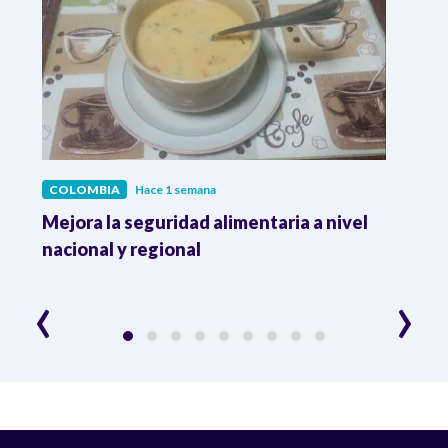
COLOMBIA
Hace 1 semana
COL
Mejora la seguridad alimentaria a nivel
Crec
da
nacional y regional
Camp
desar
‹
›