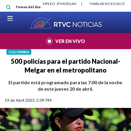
Pasar al contenido principal
ORGAN
|
"HABLAR NO ES UN CRIMEN": CARTA DE BETO CORAL
|
ABELA
Temas del día:
VER EN VIVO
COLOMBIA
500 policías para el partido Nacional-
Melgar en el metropolitano
El partido está programado para las 7:00 de la noche
de este jueves 20 de abril.
19 de Abril 2023, 5:09 PM