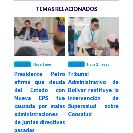
TEMAS RELACIONADOS
s
SALUD
Hace 1 mes
SALUD
Hace 2 meses
SAL
abará
Presidente Petro
Tribunal
Pdte
dería
afirma que deuda
Administrativo de
las 
PS:
del Estado con
Bolívar restituye la
med
ro
Nueva EPS fue
intervención de
com
causada por malas
Supersalud sobre
sist
administraciones
Coosalud
la 
de juntas directivas
del
pasadas
hum