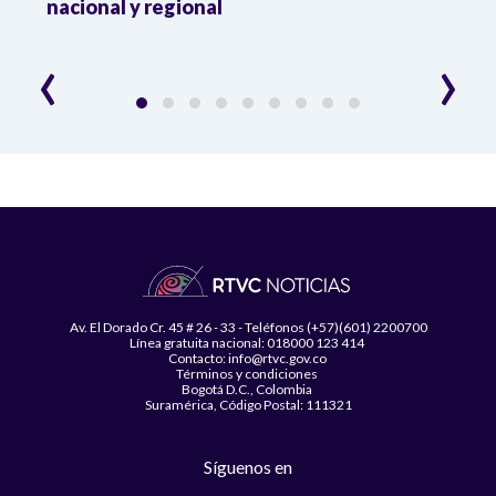
da
nacional y regional
Camp
desar
‹
›
Av. El Dorado Cr. 45 # 26 - 33 - Teléfonos (+57)(601) 2200700
Línea gratuita nacional: 018000 123 414
Contacto: info@rtvc.gov.co
Términos y condiciones
Bogotá D.C., Colombia
Suramérica, Código Postal: 111321
Síguenos en