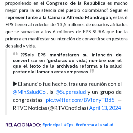
proponiendo en el
Congreso de la República
es mucho
mejor para la existencia del pueblo colombiano”. Según el
representante a la Cámara Alfredo Mondragón
, estas 6
EPS tienen al rededor de 13 ,5 millones de usuarios afiliados
que se sumarían a los 6 millones de EPS SURA que fue la
primera en manifestar su intención de convertirse en gestora
de salud y vida.
??Seis EPS manifestaron su intención de
convertirse en 'gestoras de vida', nombre con el
que el texto de la archivada reforma a la salud
pretendía llamar a estas empresas.
▶️El anuncio fue hecho, tras una reunión con el
@MinSaludCol
, la
@Supersalud
y un grupo de
congresistas
pic.twitter.com/BVfqnyTBd5
—
RTVC Noticias (@RTVCnoticias)
April 13, 2024
RELACIONADO:
#principal
#Eps
#reforma a la salud