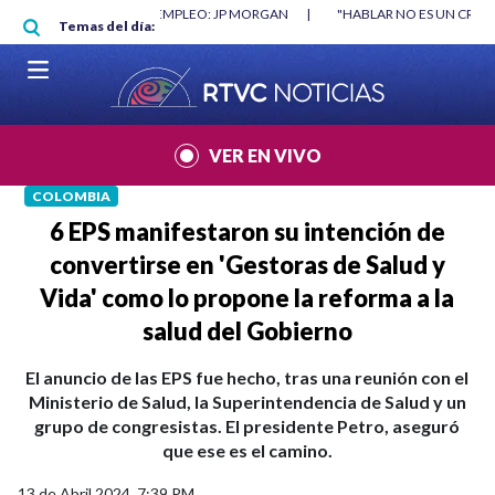
Pasar al contenido principal
RGAN
|
"HABLAR NO ES UN CRIMEN": CARTA DE BETO CORAL
|
ABELAR
Temas del día:
VER EN VIVO
COLOMBIA
6 EPS manifestaron su intención de
convertirse en 'Gestoras de Salud y
Vida' como lo propone la reforma a la
salud del Gobierno
El anuncio de las EPS fue hecho, tras una reunión con el
Ministerio de Salud, la Superintendencia de Salud y un
grupo de congresistas. El presidente Petro, aseguró
que ese es el camino.
13 de Abril 2024, 7:39 PM