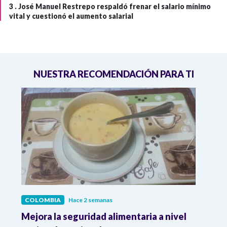
3 .
José Manuel Restrepo respaldó frenar el salario mínimo
vital y cuestionó el aumento salarial
NUESTRA RECOMENDACIÓN PARA TI
COLOMBIA
Hace 2 semanas
COL
Mejora la seguridad alimentaria a nivel
Crec