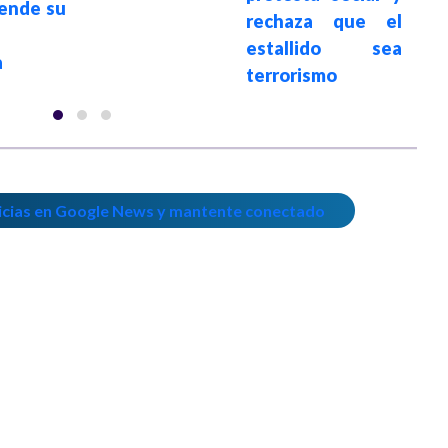
iende su
rechaza que el
a
estallido sea
a
terrorismo
icias en Google News y mantente conectado