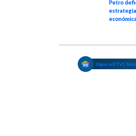
100": presidente
Petro def
Petro a Iván
estrategi
Duque
económic
Sigue a RTVC Not