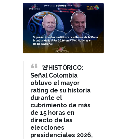
🚨HISTÓRICO:
Señal Colombia
obtuvo el mayor
SEGURIDAD Y ORDEN
rating de su historia
Hace 3 meses
durante el
Gobierno ofrece
›
cubrimiento de más
recompensa de
de 15 horas en
hasta 5 mil
directo de las
millones de pesos
elecciones
por cabecillas y
presidenciales 2026,