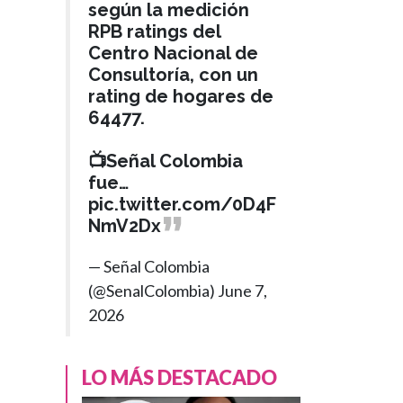
refuerza
según la medición
RPB ratings del
seguridad en
Centro Nacional de
Valle y Cauca
Consultoría, con un
rating de hogares de
64477.
📺Señal Colombia
fue…
pic.twitter.com/0D4F
NmV2Dx
— Señal Colombia
(@SenalColombia)
June 7,
2026
LO MÁS DESTACADO