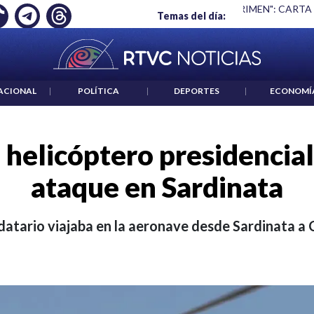
ABLAR NO ES UN CRIMEN": CARTA DE BETO CORAL
|
ABELARD
Temas del día:
ACIONAL
|
POLÍTICA
|
DEPORTES
|
ECONOMÍ
 helicóptero presidencia
ataque en Sardinata
datario viajaba en la aeronave desde Sardinata a 