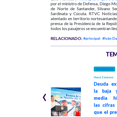
por el ministro de Defensa, Diego Mol
de Norte de Santander, Silvano Se
Sardinata y Cúcuta. RTVC Noticias 
atentado en territorio nortesantand
prensa de la Presidencia de la Repúb
todos los pasajeros se encuentran iles
RELACIONADO:
#principal
#Iván D
TEM
POLÍTICA
GOBIERNO
Hace 3 meses
Hace 2 meses
"Usted respondió
Deuda ex
‹
al COVID 19 con el
la baja 
sistema de salud
media his
mercantil que
las cifras
estableció la ley
que el pr