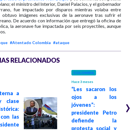
ano; el ministro del Interior, Daniel Palacios, y el gobernador
rrano, fue impactado por disparos mientras volaba entre
obtuvo imágenes exclusivas de la aeronave tras sufrir el
ereano. De acuerdo con información que entregó la oficina de
lica, la aeronave fue impactada por seis proyectiles, aunque
os.
uque
#Atentado Colombia
#ataque
AS RELACIONADOS
COLOMBIA
Hace 3 meses
“Les sacaron los
terna a
ojos a los
y clase
jóvenes”:
tórica:
presidente Petro
 con las
defiende la
esidente
protesta social y