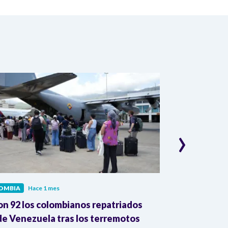
›
OMBIA
Hace 1 mes
COLOMBIA
Hac
on 92 los colombianos repatriados
Presidente Pe
e Venezuela tras los terremotos
León XIV por