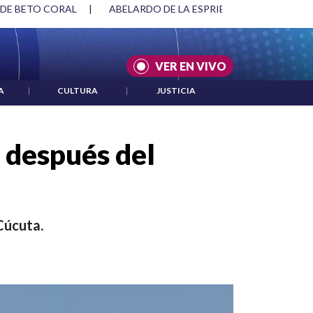
O DE LA ESPRIELLA Y DMG
|
ACUERDOS ENTRE ESTADOS UNID
VER EN VIVO
A
|
CULTURA
|
JUSTICIA
l después del
Cúcuta.