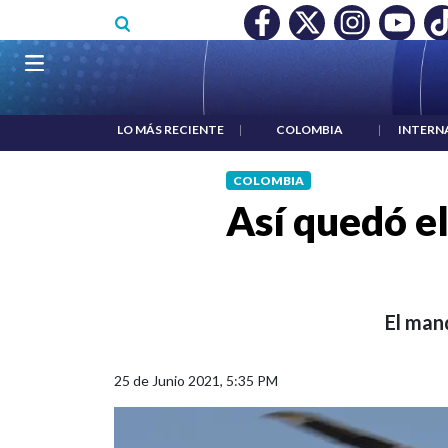
Pasar al contenido principal
SALARIO MÍNIMO NO DESTRUYÓ EMPLEO: JP MORGAN
|
"H
Navegación principal
LO MÁS RECIENTE
|
COLOMBIA
|
INTERN
COLOMBIA
Así quedó el
El man
25 de Junio 2021, 5:35 PM