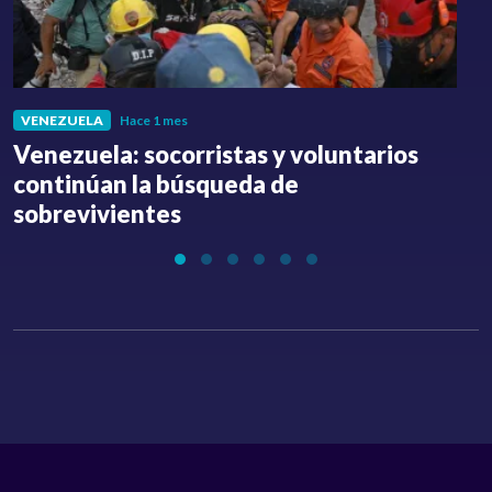
VENEZUELA
Hace 1 mes
Venezuela: socorristas y voluntarios
C
continúan la búsqueda de
a
sobrevivientes
l