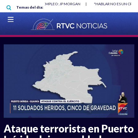
Pasar al contenido principal
O MÍNIMO NO DESTRUYÓ EMPLEO: JP MORGAN
|
"HABLAR NO ES UN CRIME
Temas del día:
L MUNDIAL 2026
|
VER EN VIVO
Ataque terrorista en Puerto