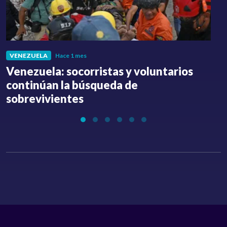
VENEZUELA
Hace 1 mes
Venezuela: socorristas y voluntarios
C
continúan la búsqueda de
a
sobrevivientes
l