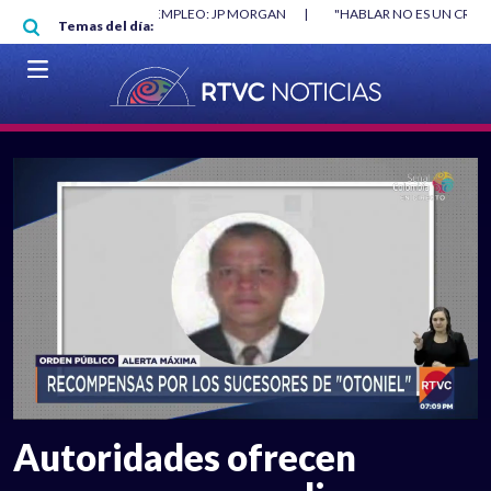
Pasar al contenido principal
O MÍNIMO NO DESTRUYÓ EMPLEO: JP MORGAN
|
"HABLAR NO ES UN CRIME
Temas del día:
L MUNDIAL 2026
|
VER EN VIVO
Autoridades ofrecen