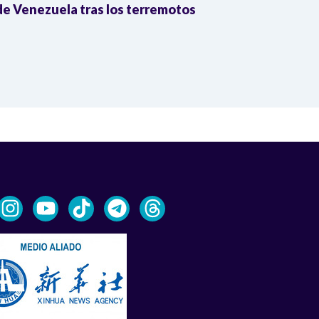
e Venezuela tras los terremotos
León XIV por
la Reforma A