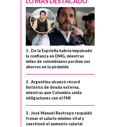
LO MÁS DESTACADO
Hace 1 año
Doctor se declara
›
culpable por
suministrar
ketamina a
Matthew Perry
antes de su
1 .
De la Espriella habría impulsado
muerte
la confianza en DMG, mientras
miles de colombianos perdían sus
ahorros en la pirámide
2 .
Argentina alcanzó récord
histórico de deuda externa,
mientras que Colombia salda
obligaciones con el FMI
3 .
José Manuel Restrepo respaldó
frenar el salario mínimo vital y
cuestionó el aumento salarial