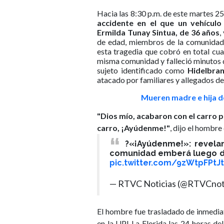
Hacia las 8:30 p.m. de este martes 25 
accidente en el que un vehículo
Ermilda Tunay Sintua, de 36 años
,
de edad, miembros de la comunidad 
esta tragedia que cobró en total cuat
misma comunidad y falleció minutos d
sujeto identificado como
Hidelbran
atacado por familiares y allegados de 
Mueren madre e hija d
"Dios mío, acabaron con el carro p
carro, ¡Ayúdenme!"
, dijo el hombr
?«¡Ayúdenme!»: revela
comunidad emberá luego de
pic.twitter.com/9zWtpFPtJt
— RTVC Noticias (@RTVCnot
El hombre fue trasladado de inmedia
en la UPI La Florida las 24 horas del