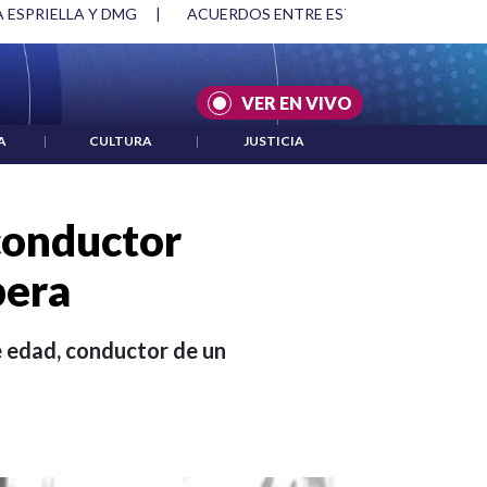
 ESPRIELLA Y DMG
|
ACUERDOS ENTRE ESTADOS UNIDOS E I
VER EN VIVO
A
|
CULTURA
|
JUSTICIA
conductor
bera
e edad, conductor de un