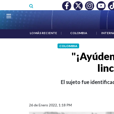
Pasar al contenido principal
RIO MÍNIMO NO DESTRUYÓ EMPLEO: JP MORGAN
|
"HABLAR 
Navegación principal
LO MÁS RECIENTE
|
COLOMBIA
|
INTERN
COLOMBIA
"¡Ayúden
lin
El sujeto fue identifi
26 de Enero 2022, 1:18 PM