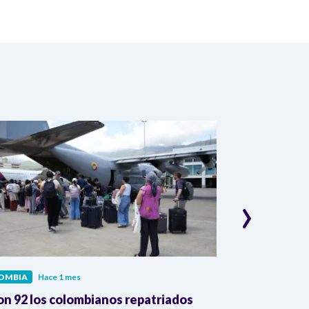
›
OMBIA
Hace 1 mes
COLOMBIA
Hac
on 92 los colombianos repatriados
Presidente Pe