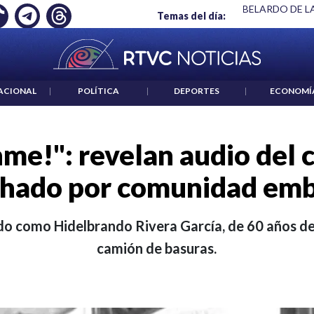
NO ES UN CRIMEN": CARTA DE BETO CORAL
|
ABELARDO DE LA
Temas del día:
ACIONAL
|
POLÍTICA
|
DEPORTES
|
ECONOMÍ
me!": revelan audio del 
chado por comunidad em
cado como Hidelbrando Rivera García, de 60 años d
camión de basuras.