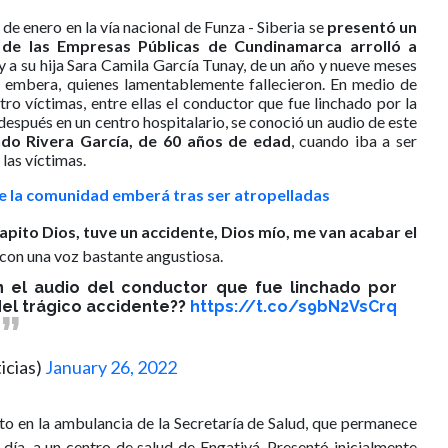
de enero en la vía nacional de Funza - Siberia se
presentó un
 de las Empresas Públicas de Cundinamarca arrolló a
 y a su hija Sara Camila García Tunay, de un año y nueve meses
embera, quienes lamentablemente fallecieron. En medio de
ro víctimas, entre ellas el conductor que fue linchado por la
espués en un centro hospitalario, se conoció un audio de este
do Rivera García, de 60 años de edad
, cuando iba a ser
las víctimas.
e la comunidad emberá tras ser atropelladas
apito Dios, tuve un accidente, Dios mío, me van acabar el
e con una voz bastante angustiosa.
n el audio del conductor que fue linchado por
l trágico accidente??
https://t.co/s9bN2VsCrq
icias)
January 26, 2022
to en la ambulancia de la Secretaría de Salud, que permanece
 día, a un centro de salud de Engativá. Presentó inicialmente