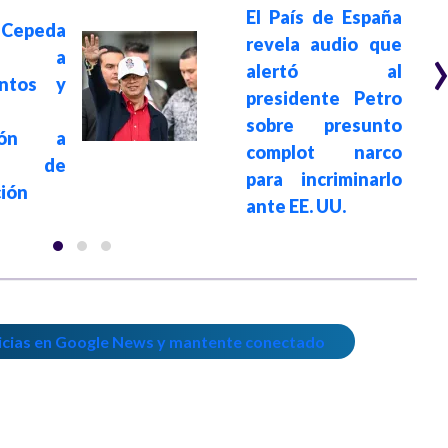
El País de España
epeda
revela audio que
nde a
alertó al
entos y
presidente Petro
sobre presunto
ación a
complot narco
s de
para incriminarlo
ión
ante EE. UU.
icias en Google News y mantente conectado