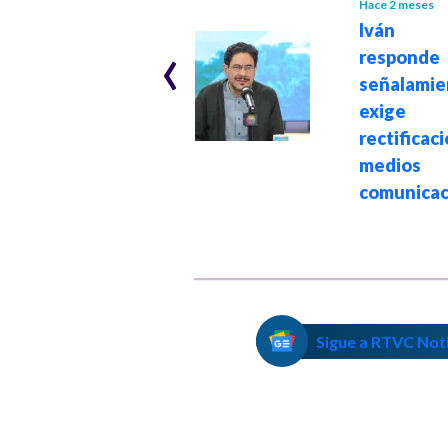
Hace 1 año
Hace 2 meses
Lo último sobre la
Iván C
‹
tragedia en Gran
respo
Estación que
señalami
acabó con la vida
exige
de una niña de 5
rectific
años: Te
medio
contamos
comunicac
Sigue a RTVC Not