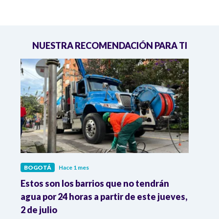
NUESTRA RECOMENDACIÓN PARA TI
BOGOTÁ
Hace 1 mes
BOG
Estos son los barrios que no tendrán
Cong
agua por 24 horas a partir de este jueves,
prote
2 de julio
econó