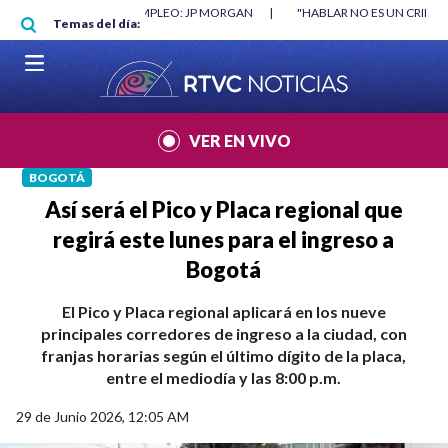
Pasar al contenido principal
|
"HABLAR NO ES UN CRIMEN": CARTA DE BETO CORAL
|
ABELARDO DE
Temas del día:
VER EN VIVO
BOGOTÁ
Así será el Pico y Placa regional que
regirá este lunes para el ingreso a
Bogotá
El Pico y Placa regional aplicará en los nueve
principales corredores de ingreso a la ciudad, con
franjas horarias según el último dígito de la placa,
entre el mediodía y las 8:00 p.m.
29 de Junio 2026, 12:05 AM