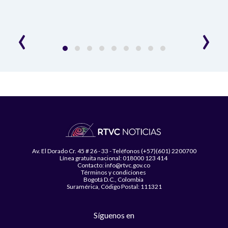
mer
‹
›
Av. El Dorado Cr. 45 # 26 - 33 - Teléfonos (+57)(601) 2200700
Línea gratuita nacional: 018000 123 414
Contacto: info@rtvc.gov.co
Términos y condiciones
Bogotá D.C., Colombia
Suramérica, Código Postal: 111321
Síguenos en