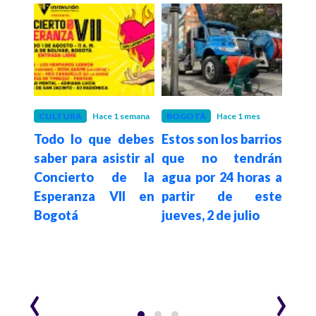
 meses
CULTURA
Hace 1 semana
BOGOTÁ
Hace 1 mes
BOG
etro
Todo lo que debes
Estos son los barrios
Iván
ptura
saber para asistir al
que no tendrán
la 
lado
Concierto de la
agua por 24 horas a
Bogo
 con
Esperanza VII en
partir de este
52 %
en el
Bogotá
jueves, 2 de julio
‹
›