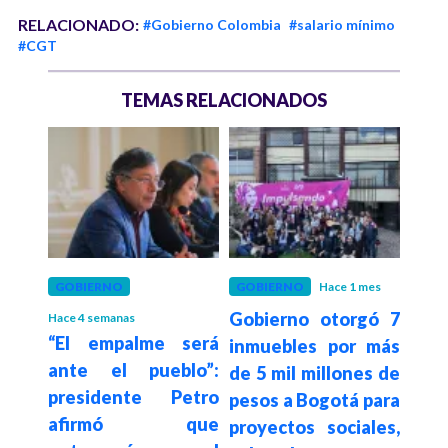
RELACIONADO:
#Gobierno Colombia
#salario mínimo
#CGT
TEMAS RELACIONADOS
 meses
GOBIERNO
GOBIERNO
Hace 1 mes
ACT
 la
Gobierno otorgó 7
Hace 4 semanas
Hace 2
“El empalme será
Día
terés
inmuebles por más
ante el pueblo”:
av
mbia
de 5 mil millones de
presidente Petro
dere
a en
pesos a Bogotá para
afirmó que
y ru
 en
proyectos sociales,