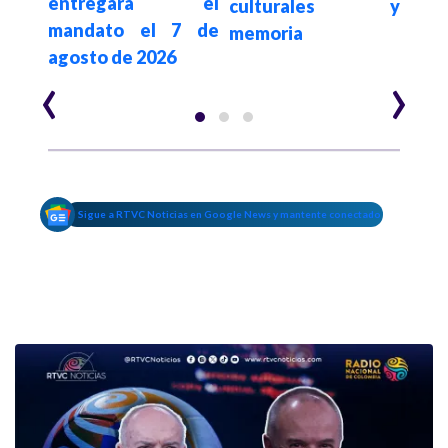
entregará el
s
culturales y
mandato el 7 de
memoria
agosto de 2026
‹
›
Sigue a RTVC Noticias en Google News y mantente conectado