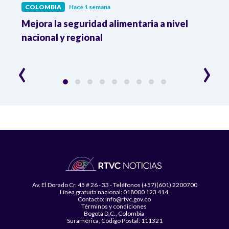
COLOMBIA
Hace 1 semana
COL
Mejora la seguridad alimentaria a nivel
Crec
da
nacional y regional
Camp
desar
‹
›
Av. El Dorado Cr. 45 # 26 - 33 - Teléfonos (+57)(601) 2200700
Línea gratuita nacional: 018000 123 414
Contacto: info@rtvc.gov.co
Términos y condiciones
Bogotá D.C., Colombia
Suramérica, Código Postal: 111321