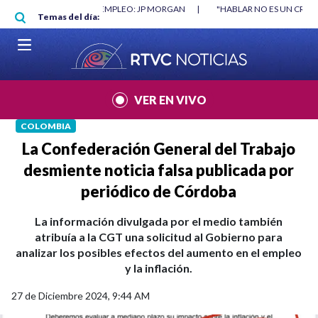
Pasar al contenido principal
O DESTRUYÓ EMPLEO: JP MORGAN
|
"HABLAR NO ES UN CRIMEN": CARTA 
Temas del día:
026
|
VER EN VIVO
COLOMBIA
La Confederación General del Trabajo
desmiente noticia falsa publicada por
periódico de Córdoba
La información divulgada por el medio también
atribuía a la CGT una solicitud al Gobierno para
analizar los posibles efectos del aumento en el empleo
y la inflación.
27 de Diciembre 2024, 9:44 AM