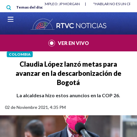
Pasar al contenido principal
RGAN
|
"HABLAR NO ES UN CRIMEN": CARTA DE BETO CORAL
|
ABELAR
Temas del día:
VER EN VIVO
COLOMBIA
Claudia López lanzó metas para
avanzar en la descarbonización de
Bogotá
La alcaldesa hizo estos anuncios en la COP 26.
02 de Noviembre 2021, 4:35 PM