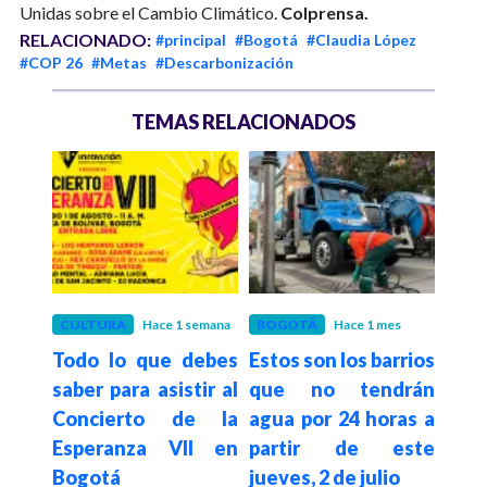
Unidas sobre el Cambio Climático.
Colprensa.
RELACIONADO:
#principal
#Bogotá
#Claudia López
#COP 26
#Metas
#Descarbonización
TEMAS RELACIONADOS
es
CULTURA
Hace 1 semana
BOGOTÁ
Hace 1 mes
BOG
oto
Todo lo que debes
Estos son los barrios
Así 
va a
saber para asistir al
que no tendrán
Plac
erno
Concierto de la
agua por 24 horas a
reg
Esperanza VII en
partir de este
par
pez
Bogotá
jueves, 2 de julio
Bog