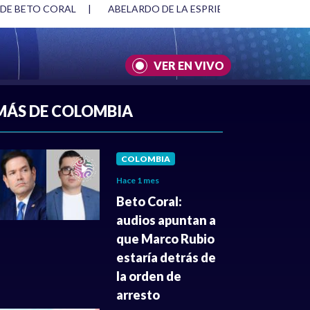
 DE BETO CORAL
|
ABELARDO DE LA ESPRIELLA Y DMG
|
VER EN VIVO
A
|
CULTURA
|
JUSTICIA
MÁS DE COLOMBIA
COLOMBIA
Hace 1 mes
Beto Coral:
audios apuntan a
que Marco Rubio
estaría detrás de
la orden de
arresto