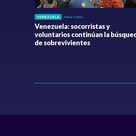
VENEZUELA
Hace 1 mes
fue
Venezuela: socorristas y
o no ha
voluntarios continúan la búsque
Hollman
de sobrevivientes