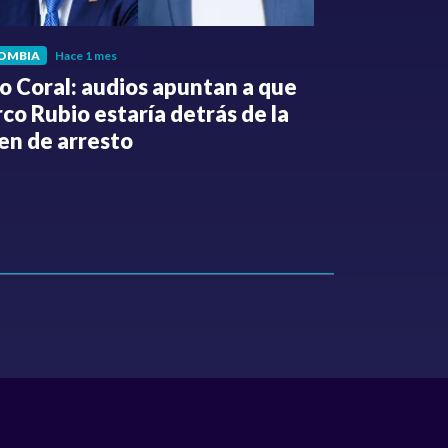
OMBIA
Hace 1 mes
POLÍTICA
Hace 
o Coral: audios apuntan a que
Gabriel Be
co Rubio estaría detrás de la
de la Espri
en de arresto
de despedi
públicos