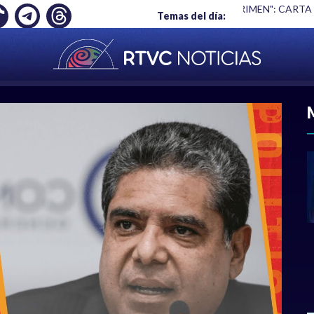
Ó EMPLEO: JP MORGAN
|
"HABLAR NO ES UN CRIMEN": CARTA
Temas del día:
ACIONAL
|
POLÍTICA
|
DEPORTES
|
ECONOMÍ