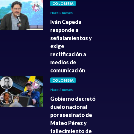
COLOMBIA
Hace 2 meses
Iván Cepeda
responde a
señalamientos y
exige
rectificación a
medios de
comunicación
COLOMBIA
Hace 2 meses
Gobierno decretó
duelo nacional
por asesinato de
Mateo Pérez y
fallecimiento de