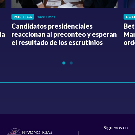
POLÍTICA
Hace 1 mes
COL
Candidatos presidenciales
Bet
da
reaccionan al preconteo y esperan
Mar
el resultado de los escrutinios
ord
Síguenos en