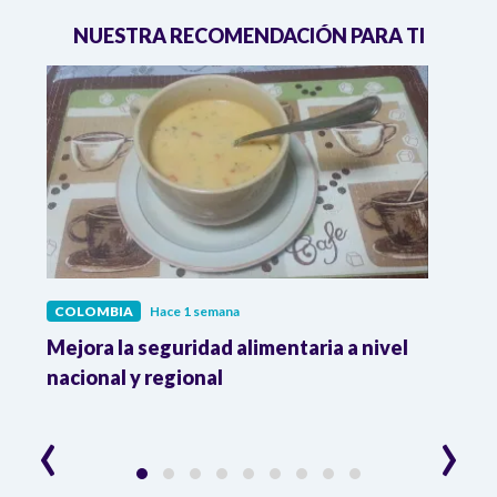
NUESTRA RECOMENDACIÓN PARA TI
COLOMBIA
Hace 1 semana
COL
Mejora la seguridad alimentaria a nivel
Crec
da
nacional y regional
Camp
desar
‹
›