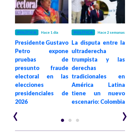
POLÍTICA
Hace 1 día
POLÍTICA
Hace 2 semanas
POLÍ
Presidente Gustavo
La disputa entre la
Con
De la
Petro expone
ultraderecha
su
a en
pruebas de
trumpista y las
de
sado
presunto fraude
derechas
elim
egia
electoral en las
tradicionales en
a c
al e
elecciones
América Latina
es
n de
presidenciales de
tiene un nuevo
$62.
2026
escenario: Colombia
año
‹
›