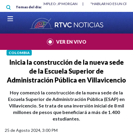
Pasar al contenido principal
O MÍNIMO NO DESTRUYÓ EMPLEO: JP MORGAN
|
"HABLAR NO ES UN CRIME
Temas del día:
L MUNDIAL 2026
|
VER EN VIVO
COLOMBIA
Inicia la construcción de la nueva sede
de la Escuela Superior de
Administración Pública en Villavicencio
Hoy comenzó la construcción de la nueva sede de la
Escuela Superior de Administración Pública (ESAP) en
Villavicencio. Se trata de una inversión inicial de 8 mil
millones de pesos que beneficiará a más de 1.400
estudiantes.
25 de Agosto 2024, 3:00 PM