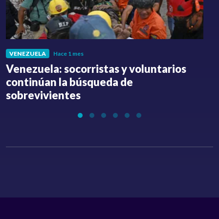
VENEZUELA
Hace 1 mes
Venezuela: socorristas y voluntarios
C
continúan la búsqueda de
a
sobrevivientes
l