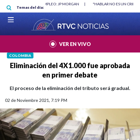
Pasar al contenido principal
 MÍNIMO NO DESTRUYÓ EMPLEO: JP MORGAN
|
"HABLAR NO ES UN CRIMEN
Temas del día:
VER EN VIVO
COLOMBIA
Eliminación del 4X1.000 fue aprobada
en primer debate
El proceso de la eliminación del tributo será gradual.
02 de Noviembre 2021, 7:19 PM