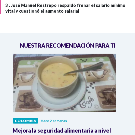
3 .
José Manuel Restrepo respaldó frenar el salario mínimo
vital y cuestionó el aumento salarial
NUESTRA RECOMENDACIÓN PARA TI
COLOMBIA
Hace 2 semanas
COL
Mejora la seguridad alimentaria a nivel
Crec