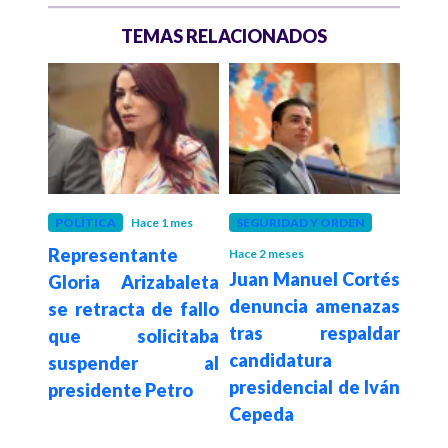
TEMAS RELACIONADOS
 meses
POLÍTICA
Hace 1 mes
SEGURIDAD Y ORDEN
CON
rico
Representante
Co
Hace 2 meses
Juan Manuel Cortés
es en
Gloria Arizabaleta
opo
denuncia amenazas
 de
se retracta de fallo
reg
tras respaldar
es y
que solicitaba
la 
candidatura
como
suspender al
Agr
presidencial de Iván
erza
presidente Petro
de a
Cepeda
l del