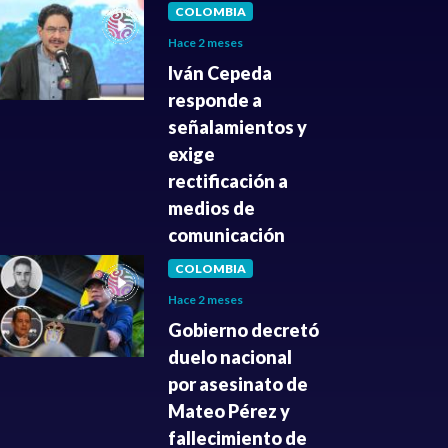
COLOMBIA
Hace 2 meses
Iván Cepeda
responde a
señalamientos y
exige
rectificación a
medios de
comunicación
COLOMBIA
Hace 2 meses
Gobierno decretó
duelo nacional
por asesinato de
Mateo Pérez y
fallecimiento de