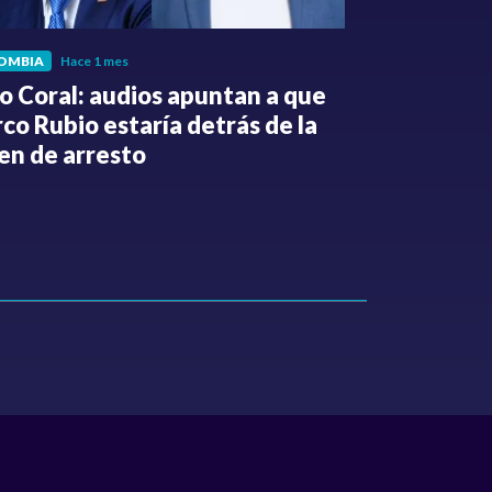
OMBIA
Hace 1 mes
POLÍTICA
Hace 
o Coral: audios apuntan a que
Gabriel Be
co Rubio estaría detrás de la
de la Espri
en de arresto
de despedi
públicos