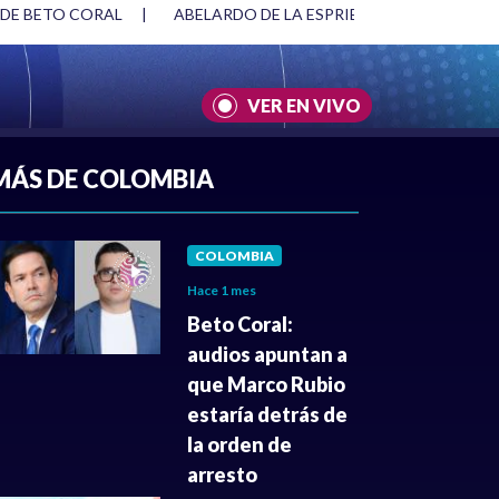
 DE BETO CORAL
|
ABELARDO DE LA ESPRIELLA Y DMG
|
VER EN VIVO
A
|
CULTURA
|
JUSTICIA
MÁS DE COLOMBIA
COLOMBIA
Hace 1 mes
Beto Coral:
audios apuntan a
que Marco Rubio
estaría detrás de
la orden de
arresto