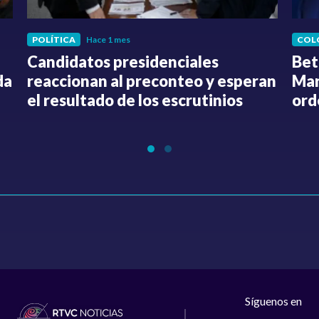
POLÍTICA
Hace 1 mes
COL
Candidatos presidenciales
Bet
da
reaccionan al preconteo y esperan
Mar
el resultado de los escrutinios
ord
Síguenos en