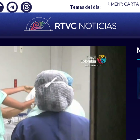
Ó EMPLEO: JP MORGAN
|
"HABLAR NO ES UN CRIMEN": CARTA
Temas del día:
ACIONAL
|
POLÍTICA
|
DEPORTES
|
ECONOMÍ