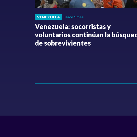
VENEZUELA
Hace 1 mes
fue
Venezuela: socorristas y
o no ha
voluntarios continúan la búsque
Hollman
de sobrevivientes