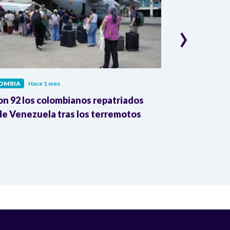
›
OMBIA
Hace 1 mes
COLOMBIA
Hac
on 92 los colombianos repatriados
Presidente Pe
e Venezuela tras los terremotos
León XIV por
la Reforma A