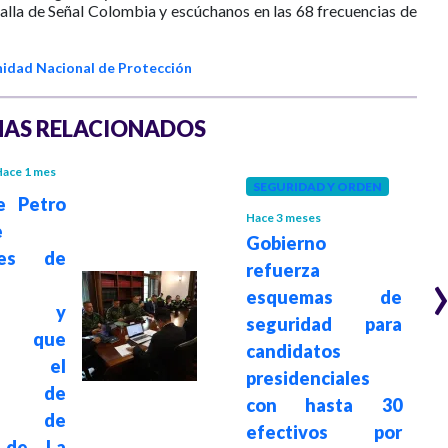
talla de Señal Colombia y escúchanos en las 68 frecuencias de
idad Nacional de Protección
AS RELACIONADOS
ace 1 mes
SEGURIDAD Y ORDEN
e Petro
Hace 3 meses
e
Gobierno
nes de
refuerza
esquemas de
ado y
seguridad para
a que
candidatos
ció el
presidenciales
ma de
con hasta 30
dad de
efectivos por
 de La