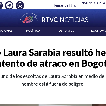
 ES UN CRIMEN": CARTA DE BETO CORAL
|
ABELARDO DE LA E
Temas del día:
ACIONAL
|
POLÍTICA
|
DEPORTES
|
ECONOMÍ
e Laura Sarabia resultó he
ntento de atraco en Bogo
uno de los escoltas de Laura Sarabia en medio de u
hombre está fuera de peligro.