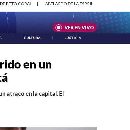
SPRIELLA Y DMG
|
ACUERDOS ENTRE ESTADOS UNIDOS E IRÁ
VER EN VIVO
A
|
CULTURA
|
JUSTICIA
rido en un
tá
n atraco en la capital. El