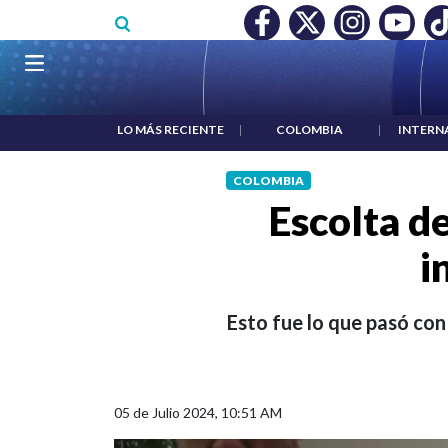
Pasar al contenido principal
O MÍNIMO NO DESTRUYÓ EMPLEO: JP MORGAN
|
"HABLAR NO
Navegación principal
LO MÁS RECIENTE
|
COLOMBIA
|
INTERN
COLOMBIA
Escolta d
i
Esto fue lo que pasó con 
05 de Julio 2024, 10:51 AM