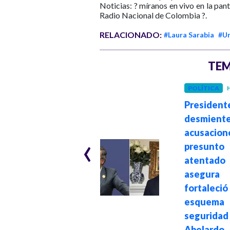
Noticias: ? míranos en vivo en la pan
Radio Nacional de Colombia ?.
RELACIONADO:
#Laura Sarabia
#Un
TEM
POLÍTICA
H
President
GOBIERNO
Hace 1 año
desmient
Inicia el empalme
acusacio
‹
en la Cancillería
presunto
entre Laura
atent
Sarabia y la nueva
asegur
ministra de
fortale
Relaciones
esque
Exteriores
seguri
Abelardo