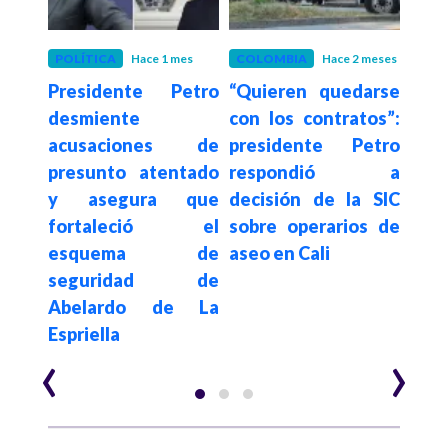
N
POLÍTICA
Hace 1 mes
COLOMBIA
Hace 2 meses
EMP
Presidente Petro
“Quieren quedarse
SI
erza
desmiente
con los contratos”:
Cons
 de
acusaciones de
presidente Petro
Bo
para
presunto atentado
respondió a
publ
y asegura que
decisión de la SIC
en
 con
fortaleció el
sobre operarios de
retr
ivos
esquema de
aseo en Cali
de v
seguridad de
Abelardo de La
Espriella
‹
›