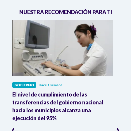
NUESTRA RECOMENDACIÓN PARA TI
GOBIERNO
Hace 1 semana
GOBI
El nivel de cumplimiento de las
“El e
transferencias del gobierno nacional
pres
hacia los municipios alcanza una
el m
ejecución del 95%
‹
›