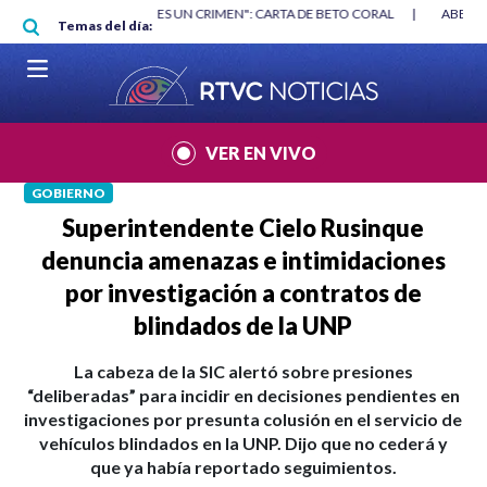
Pasar al contenido principal
RGAN
|
"HABLAR NO ES UN CRIMEN": CARTA DE BETO CORAL
|
ABELAR
Temas del día:
VER EN VIVO
GOBIERNO
Superintendente Cielo Rusinque
denuncia amenazas e intimidaciones
por investigación a contratos de
blindados de la UNP
La cabeza de la SIC alertó sobre presiones
“deliberadas” para incidir en decisiones pendientes en
investigaciones por presunta colusión en el servicio de
vehículos blindados en la UNP. Dijo que no cederá y
que ya había reportado seguimientos.