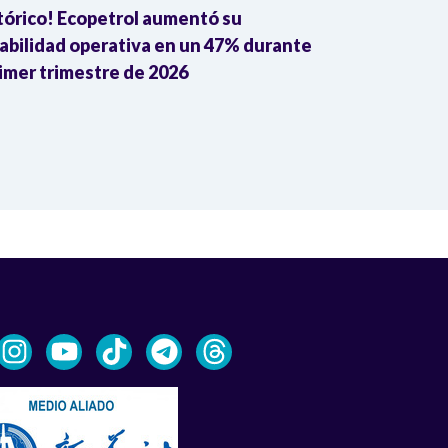
tórico! Ecopetrol aumentó su
¡Insólito! Ec
abilidad operativa en un 47% durante
barriles de c
rimer trimestre de 2026
embarque int