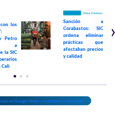
BOGOTÁ
Hace 3 meses
Sanción a
con los
Corabastos: SIC
:
ordena eliminar
e Petro
prácticas que
dió a
afectaban precios
e la SIC
y calidad
erarios
 Cali
icias en Google News y mantente conectado