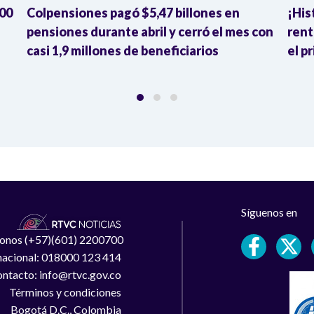
800
Colpensiones pagó $5,47 billones en
¡His
pensiones durante abril y cerró el mes con
rent
casi 1,9 millones de beneficiarios
el p
Síguenos en
léfonos (+57)(601) 2200700
 nacional: 018000 123 414
ntacto: info@rtvc.gov.co
Términos y condiciones
Bogotá D.C., Colombia