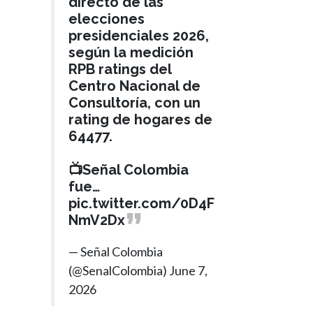
directo de las
elecciones
presidenciales 2026,
según la medición
RPB ratings del
Centro Nacional de
Consultoría, con un
rating de hogares de
64477.
📺Señal Colombia
fue…
pic.twitter.com/0D4F
NmV2Dx
— Señal Colombia
(@SenalColombia)
June 7,
2026