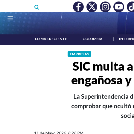
Pasar al contenido principal
O MÍNIMO NO DESTRUYÓ EMPLEO: JP MORGAN
|
"HABLAR NO
Navegación principal
LO MÁS RECIENTE
|
COLOMBIA
|
INTERN
EMPRESAS
SIC multa a
engañosa y 
La Superintendencia d
comprobar que ocultó e
soci
11 de Mayo 2026, 6:26 PM