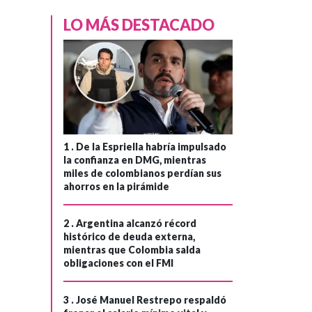
LO MÁS DESTACADO
SALUD
Hace 3 meses
›
Multan a Bayer y
Comfenalco por
sobrecostos de
hasta 400% en
medicamentos
1 .
De la Espriella habría impulsado
la confianza en DMG, mientras
miles de colombianos perdían sus
ahorros en la pirámide
2 .
Argentina alcanzó récord
histórico de deuda externa,
mientras que Colombia salda
obligaciones con el FMI
3 .
José Manuel Restrepo respaldó