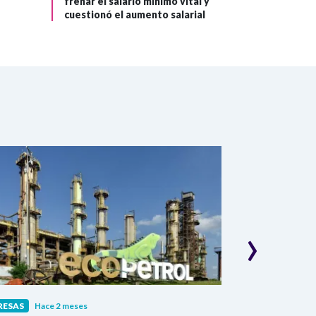
frenar el salario mínimo vital y
cuestionó el aumento salarial
›
RESAS
Hace 2 meses
EMPRESAS
Hace