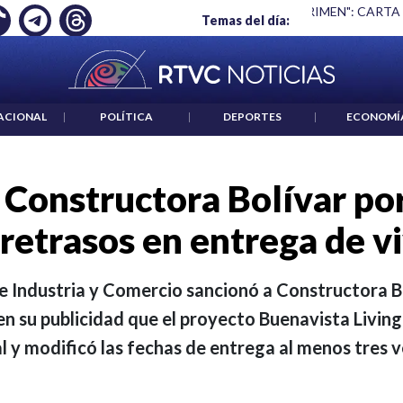
 ES UN CRIMEN": CARTA DE BETO CORAL
|
ABELARDO DE LA E
Temas del día:
ACIONAL
|
POLÍTICA
|
DEPORTES
|
ECONOMÍ
 Constructora Bolívar po
retrasos en entrega de v
e Industria y Comercio sancionó a Constructora Bo
n su publicidad que el proyecto Buenavista Living 
al y modificó las fechas de entrega al menos tres v