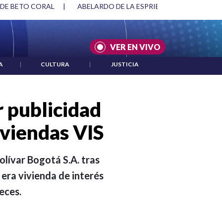
SPRIELLA Y DMG
|
ACUERDOS ENTRE ESTADOS UNIDOS E IRÁ
VER EN VIVO
A
|
CULTURA
|
JUSTICIA
r publicidad
iviendas VIS
lívar Bogotá S.A. tras
era vivienda de interés
eces.