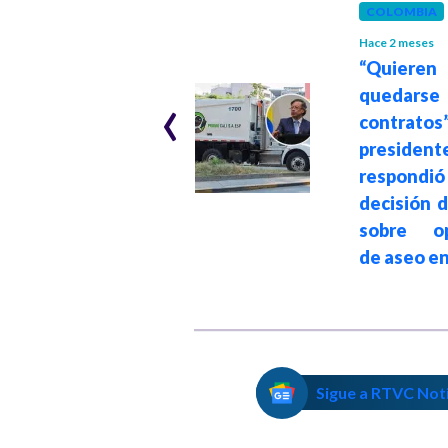
ACTUALIDAD
COLOMBIA
Hace 4 meses
Hace 2 meses
Sanción a Rappi y
“Quieren
‹
a Stark Gym por la
quedarse 
SIC: empresas son
contratos”
castigadas por
president
irregularidades
respon
en el servicio y
decisión d
afectaciones a
sobre op
usuarios
de aseo en
Sigue a RTVC Not