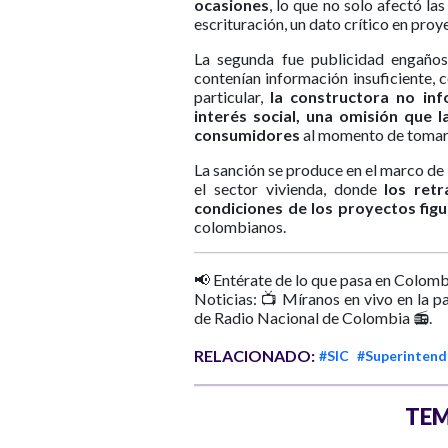
ocasiones
, lo que no solo afectó la
escrituración, un dato crítico en proy
La segunda fue publicidad engañosa
contenían información insuficiente, 
particular,
la constructora no in
interés social, una omisión que 
consumidores
al momento de tomar 
La sanción se produce en el marco de l
el sector vivienda, donde
los ret
condiciones de los proyectos fig
colombianos.
📢 Entérate de lo que pasa en Colomb
Noticias: 📺 Míranos en vivo en la p
de Radio Nacional de Colombia 📻.
RELACIONADO:
#SIC
#Superintende
TEM