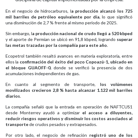
En el negocio de hidrocarburos, l
a producción alcanzó los 725
mil barriles de petróleo equivalente por día
, lo que significó
una disminución de 2,7 % frente al mismo periodo de 2025.
Sin embargo, l
a producción nacional de crudo llegó a 520 kbped
y el aporte de Permian se ubicó en 91,8 kbped, logrando
superar
las metas trazadas por la compañía para este año
.
Ecopetrol también resaltó avances en materia exploratoria, entre
ellos la
confirmación del éxito del pozo Copoazú-1, ubicado en
el bloque GUAOFF-0
, donde se verificó la presencia de dos
acumulaciones independientes de gas.
En cuanto al segmento de transporte,
los volúmenes
movilizados crecieron 2,8 % hasta alcanzar 1.122 mil barriles
diarios
.
La compañía señaló que la entrada en operación de NAFTCUS1
desde Monterrey ayudó a optimizar
el acceso a diluyentes,
reducir riesgos operativos y disminuir los costos asociados al
transporte
de crudos pesados y extrapesados.
Por otro lado, el negocio de refinación
registró uno de los