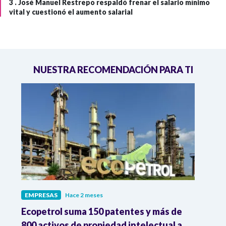
3 .
José Manuel Restrepo respaldó frenar el salario mínimo
vital y cuestionó el aumento salarial
NUESTRA RECOMENDACIÓN PARA TI
EMPRESAS
Hace 2 meses
EMPR
vas
Ecopetrol suma 150 patentes y más de
Colp
s a
800 activos de propiedad intelectual a
pensi