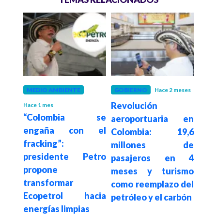
meses
MEDIO AMBIENTE
GOBIERNO
Hace 2 meses
EMP
etrol
Revolución
Ecop
Hace 1 mes
“Colombia se
 mil
aeroportuaria en
pat
engaña con el
 de
Colombia: 19,6
800
fracking”:
n un
millones de
pro
presidente Petro
que
pasajeros en 4
inte
propone
meses y turismo
na
transformar
como reemplazo del
inte
Ecopetrol hacia
petróleo y el carbón
energías limpias