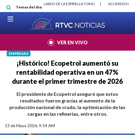
Pasar al contenido principal
E BETO CORAL
|
ABELARDO DE LA ESPRIELLA Y DMG
|
ACUERDOS ENTR
Temas del día:
VER EN VIVO
EMPRESAS
¡Histórico! Ecopetrol aumentó su
rentabilidad operativa en un 47%
durante el primer trimestre de 2026
El presidente de Ecopetrol aseguró que estos
resultados fueron gracias al aumento de la
producción nacional de crudo, la optimización de las
cargas en las refinerías, entre otros.
13 de Mayo 2026, 9:54 AM