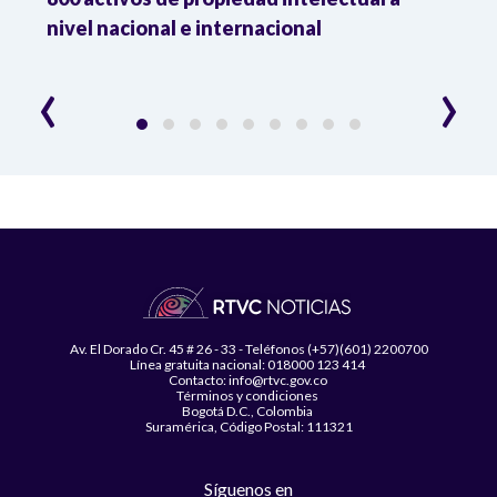
nivel nacional e internacional
con c
‹
›
Av. El Dorado Cr. 45 # 26 - 33 - Teléfonos (+57)(601) 2200700
Línea gratuita nacional: 018000 123 414
Contacto: info@rtvc.gov.co
Términos y condiciones
Bogotá D.C., Colombia
Suramérica, Código Postal: 111321
Síguenos en